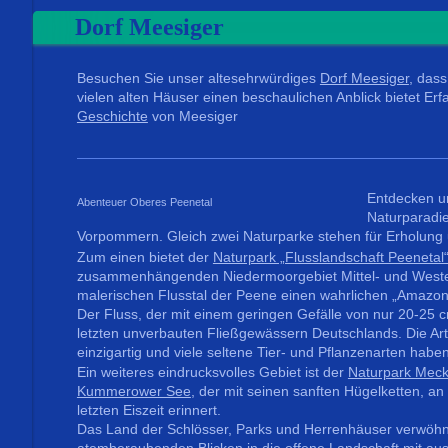
Dorf Meesiger
Besuchen Sie unser altesehrwürdiges
Dorf Meesiger
, das
vielen alten Häuser einen beschaulichen Anblick bietet Erf
Geschichte
von Meesiger
Entdecken un
Abenteuer Oberes Peenetal
Naturparadi
Vorpommern. Gleich zwei Naturparke stehen für Erholung
Zum einen bietet der
Naturpark „Flusslandschaft Peenetal
zusammenhängenden Niedermoorgebiet Mittel- und West
malerischen Flusstal der Peene einen wahrlichen „Amazo
Der Fluss, der mit einem geringen Gefälle von nur 20-25 c
letzten unverbauten Fließgewässern Deutschlands. Die Arten
einzigartig und viele seltene Tier- und Pflanzenarten habe
Ein weiteres eindrucksvolles Gebiet ist der
Naturpark Meck
Kummerower See
, der mit seinen sanften Hügelketten, a
letzten Eiszeit erinnert.
Das Land der Schlösser, Parks und Herrenhäuser verwöhn