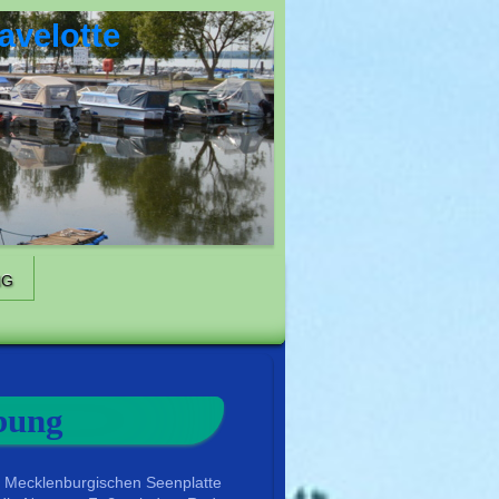
avelotte
NG
bung
er Mecklenburgischen Seenplatte