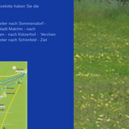
elotte haben Sie die
weiter nach Sommersdorf -
tadt Malchin - nach
en - nach Kützerhof - Verchen
iter nach Schönfeld - Ziel