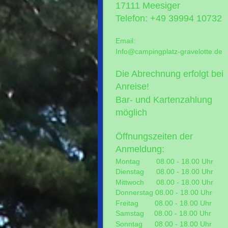
17111 Meesiger
Telefon: +49 39994 10732
Email:
Info@campingplatz-gravelotte.de
Die Abrechnung erfolgt bei
Anreise!
Bar- und Kartenzahlung
möglich
Öffnungszeiten der
Anmeldung:
Montag 08.00 - 18.00 Uhr
Dienstag 08.00 - 18.00 Uhr
Mittwoch 08.00 - 18.00 Uhr
Donnerstag 08.00 - 18.00 Uhr
Freitag 08.00 - 18.00 Uhr
Samstag 08.00 - 18.00 Uhr
Sonntag 08.00 - 18.00 Uhr