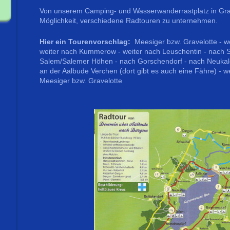
Von unserem Camping- und Wasserwanderrastplatz in Grav
Möglichkeit, verschiedene Radtouren zu unternehmen.
Hier ein Tourenvorschlag:
Meesiger bzw. Gravelotte - 
weiter nach Kummerow - weiter nach Leuschentin - nach S
Salem/Salemer Höhen - nach Gorschendorf - nach Neukal
an der Aalbude Verchen (dort gibt es auch eine Fähre) - we
Meesiger bzw. Gravelotte