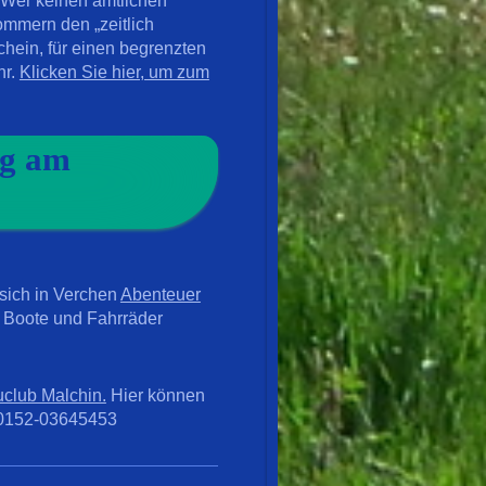
. Wer keinen amtlichen
pommern den „
zeitlich
schein, für einen begrenzten
hr.
Klicken Sie hier, um zum
ng am
 sich in Verchen
Abenteuer
f Boote und Fahrräder
club Malchin.
Hier können
: 0152-03645453