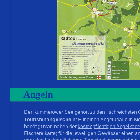
Angeln
Der Kummerower See gehört zu den fischreichsten
Touristenangelschein
: Für einen Angelurlaub in
benötigt man neben der
kostenpflichtigen Angelkart
Fischereikarte) für die jeweiligen Gewässer einen a