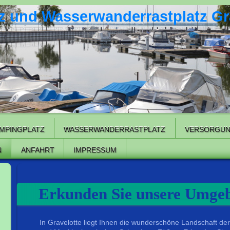
 und Wasserwanderrastplatz Gr
MPINGPLATZ
WASSERWANDERRASTPLATZ
VERSORGU
N
ANFAHRT
IMPRESSUM
Erkunden Sie unsere Umge
In Gravelotte liegt Ihnen die wunderschöne Landschaft d