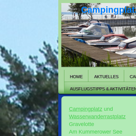
Campingplatz
HOME
AKTUELLES
CA
AUSFLUGSTIPPS & AKTIVITÄTE
Campingplatz
und
Wasserwanderrastplatz
Gravelotte
Am Kummerower See