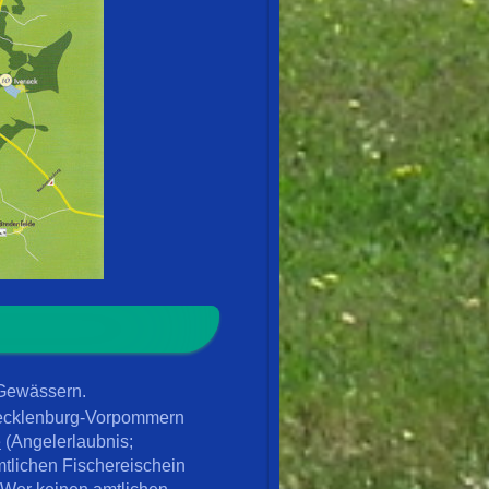
 Gewässern.
 Mecklenburg-Vorpommern
e
(Angelerlaubnis;
mtlichen Fischereischein