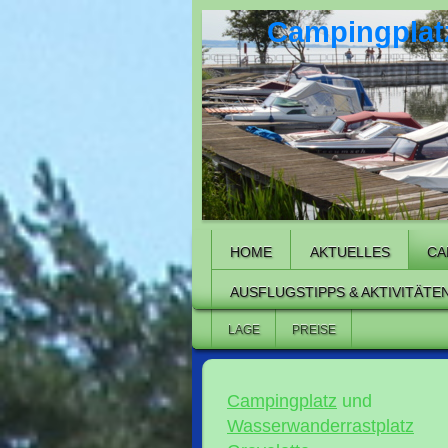
Campingplatz
HOME
AKTUELLES
CA
AUSFLUGSTIPPS & AKTIVITÄTE
LAGE
PREISE
Campingplatz
und
Wasserwanderrastplatz