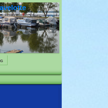
avelotte
NG