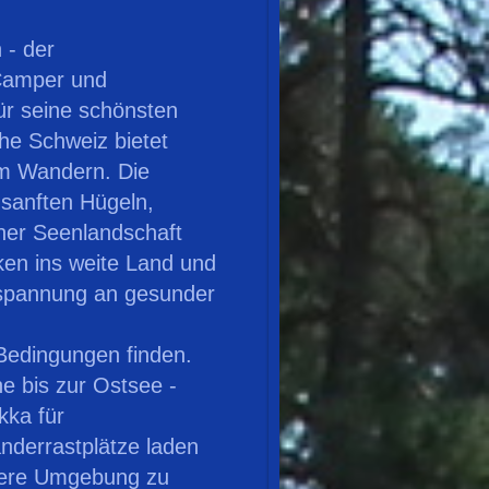
- der
 Camper und
r seine schönsten
he Schweiz bietet
um Wandern. Die
 sanften Hügeln,
iner Seenlandschaft
ken ins weite Land und
tspannung an gesunder
edingungen finden.
 bis zur Ostsee -
kka für
derrastplätze laden
here Umgebung zu