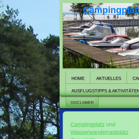
Campingplatz
HOME
AKTUELLES
CA
AUSFLUGSTIPPS & AKTIVITÄTE
DISCLAIMER
Campingplatz
und
Wasserwanderrastplatz