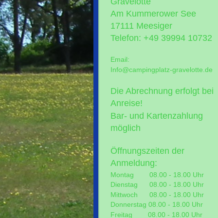
Gravelotte
Am Kummerower See
17111 Meesiger
Telefon: +49 39994 10732
Email:
Info@campingplatz-gravelotte.de
Die Abrechnung erfolgt bei
Anreise!
Bar- und Kartenzahlung
möglich
Öffnungszeiten der
Anmeldung:
Montag 08.00 - 18.00 Uhr
Dienstag 08.00 - 18.00 Uhr
Mittwoch 08.00 - 18.00 Uhr
Donnerstag 08.00 - 18.00 Uhr
Freitag 08.00 - 18.00 Uhr