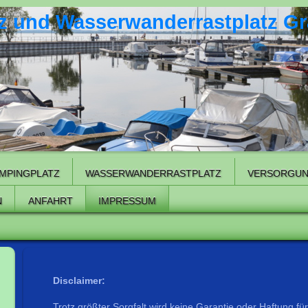
 und Wasserwanderrastplatz Gr
MPINGPLATZ
WASSERWANDERRASTPLATZ
VERSORGU
N
ANFAHRT
IMPRESSUM
Disclaimer:
Trotz größter Sorgfalt wird keine Garantie oder Haftung für 