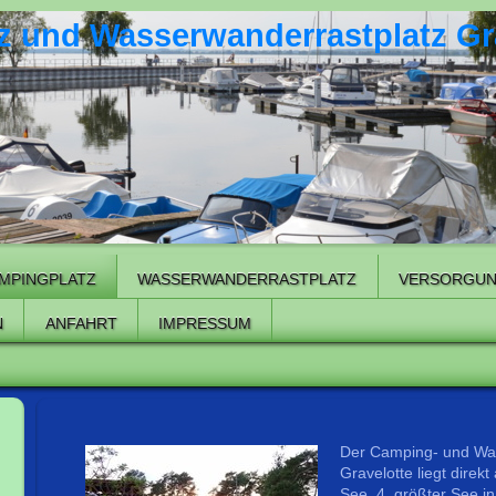
 und Wasserwanderrastplatz Gr
MPINGPLATZ
WASSERWANDERRASTPLATZ
VERSORGU
N
ANFAHRT
IMPRESSUM
Der Camping- und Was
Gravelotte liegt dire
See, 4. größter See 