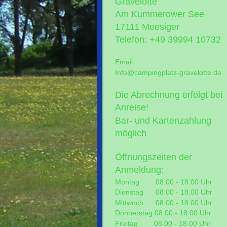
Gravelotte
Am Kummerower See
17111 Meesiger
Telefon: +49 39994 10732
Email:
Info@campingplatz-gravelotte.de
Die Abrechnung erfolgt bei
Anreise!
Bar- und Kartenzahlung
möglich
Öffnungszeiten der
Anmeldung:
Montag 08.00 - 18.00 Uhr
Dienstag 08.00 - 18.00 Uhr
Mittwoch 08.00 - 18.00 Uhr
Donnerstag 08.00 - 18.00 Uhr
Freitag 08.00 - 18.00 Uhr