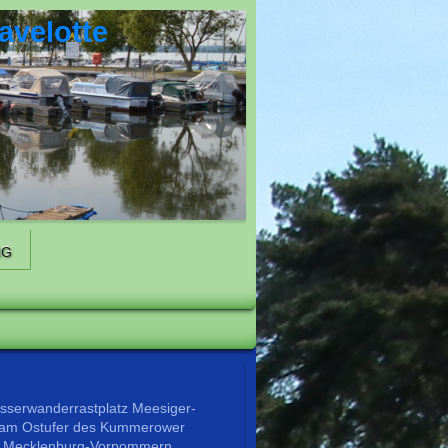
avelotte
NG
serwanderrastplatz Meesiger-
kt am Ostufer des Kummerower
in Mecklenburg-Vorpommern.